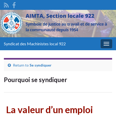
Syndicat des Machinistes local 922
Togg
navig
Return to
Se syndiquer
Pourquoi se syndiquer
La valeur d’un emploi