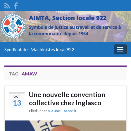
Syndicat des Machinistes local 922
Togg
navig
TAG:
IAMAW
Une nouvelle convention
OCT
13
collective chez Inglasco
Filed under
À la une...
,
Scoop.it